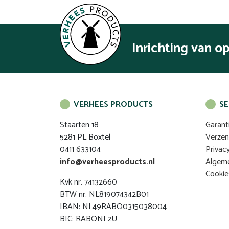
Inrichting van o
VERHEES PRODUCTS
SE
Staarten 18
Garant
5281 PL Boxtel
Verze
0411 633104
Privac
info@verheesproducts.nl
Algem
Cookie
Kvk nr. 74132660
BTW nr. NL819074342B01
IBAN: NL49RABO0315038004
BIC: RABONL2U