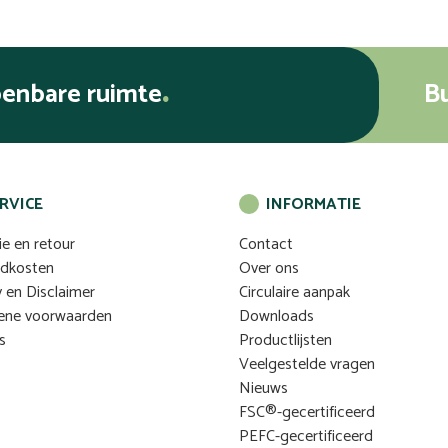
penbare ruimte
B
RVICE
INFORMATIE
ie en retour
Contact
ndkosten
Over ons
y en Disclaimer
Circulaire aanpak
ene voorwaarden
Downloads
s
Productlijsten
Veelgestelde vragen
Nieuws
FSC®-gecertificeerd
PEFC-gecertificeerd