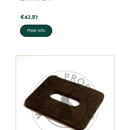
€42,87
Meer info