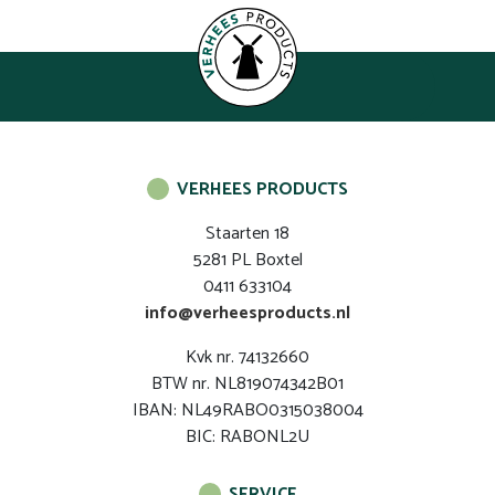
VERHEES PRODUCTS
Staarten 18
5281 PL Boxtel
0411 633104
info@verheesproducts.nl
Kvk nr. 74132660
BTW nr. NL819074342B01
IBAN: NL49RABO0315038004
BIC: RABONL2U
SERVICE