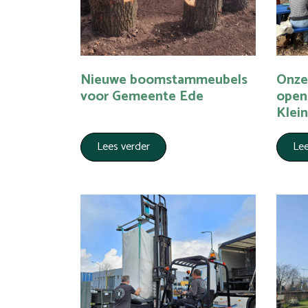
Nieuwe boomstammeubels
Onze 
voor Gemeente Ede
open
Klei
Lees verder
Lee