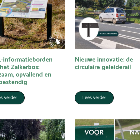
-informatieborden
Nieuwe innovatie: de
het Zalkerbos:
circulaire geleiderail
zaam, opvallend en
bestendig
s verder
Lees verder