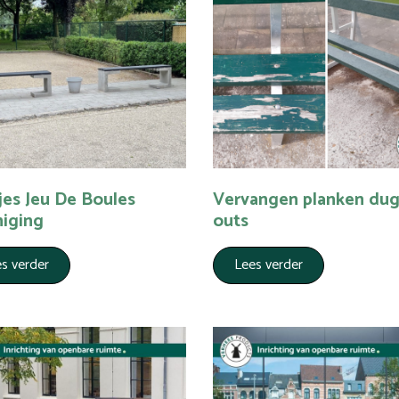
jes Jeu De Boules
Vervangen planken dug
niging
outs
s verder
Lees verder