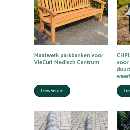
Maatwerk parkbanken voor
CHPL
VieCuri Medisch Centrum
voor 
duur
weer
Lees verder
Lee