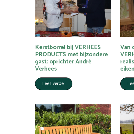
Kerstborrel bij VERHEES
Van o
PRODUCTS met bijzondere
VER
gast: oprichter André
reali
Verhees
eiken
Lees verder
Lee