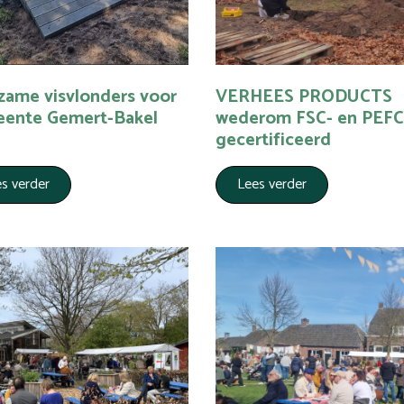
zame visvlonders voor
VERHEES PRODUCTS
ente Gemert-Bakel
wederom FSC- en PEFC
gecertificeerd
s verder
Lees verder