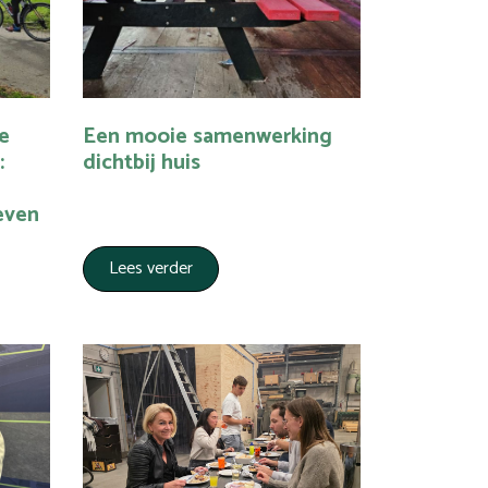
e
Een mooie samenwerking
:
dichtbij huis
even
Lees verder