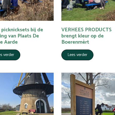
picknicksets bij de
VERHEES PRODUCTS
ing van Plaats De
brengt kleur op de
ne Aarde
Boerenmèrt
s verder
Lees verder