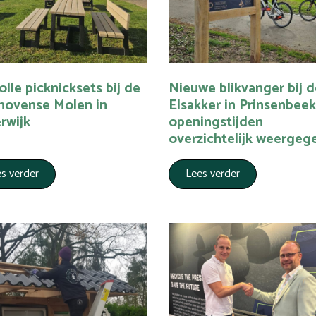
volle picknicksets bij de
Nieuwe blikvanger bij d
hovense Molen in
Elsakker in Prinsenbeek
rwijk
openingstijden
overzichtelijk weergeg
s verder
Lees verder