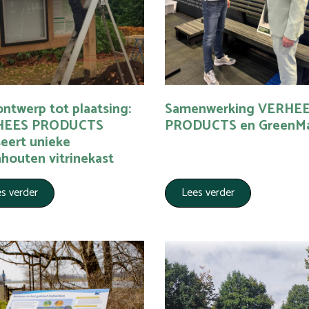
ntwerp tot plaatsing:
Samenwerking VERHE
HEES PRODUCTS
PRODUCTS en GreenMa
seert unieke
houten vitrinekast
s verder
Lees verder