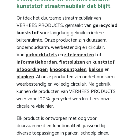
kunststof straatmeubilair dat blijft
Ontdek het duurzame straatmeubilair van
VERHEES PRODUCTS, gemaakt van
gerecycled
kunststof
voor langdurig gebruik in iedere
buitenruimte. Onze producten zijn duurzaam,
onderhoudsarm, weerbestendig en circulair.
Van
picknicktafels
en
zitelementen
tot
informatieborden
,
fietssluizen
en
kunststof
afboordingen
,
knooppuntpalen
,
balken
en
planken
. Al onze producten zijn onderhoudsarm,
weerbestendig en volledig circulair. Na gebruik
kunnen de producten van VERHEES PRODUCTS
weer voor 100% gereycled worden. Lees onze
circulaire visie
hier
.
Elk product is ontworpen met oog voor
duurzaamheid en functionaliteit, passend bij
diverse toepassingen in parken, schoolpleinen,