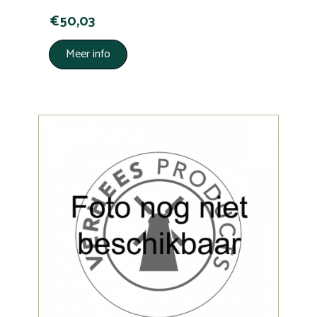
€50,03
Meer info