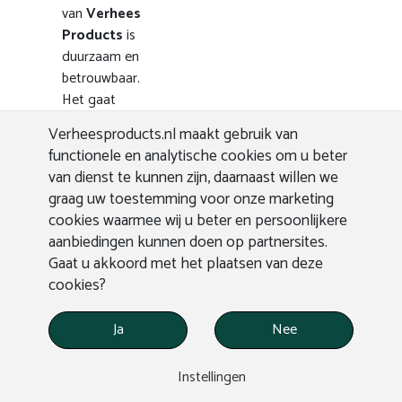
van
Verhees
Products
is
duurzaam en
betrouwbaar.
Het gaat
jarenlang mee,
Verheesproducts.nl maakt gebruik van
zelfs bij
functionele en analytische cookies om u beter
intensief
van dienst te kunnen zijn, daarnaast willen we
gebruik, en
graag uw toestemming voor onze marketing
behoudt zijn
cookies waarmee wij u beter en persoonlijkere
kwaliteit en
aanbiedingen kunnen doen op partnersites.
uitstraling
Gaat u akkoord met het plaatsen van deze
zonder veel
cookies?
onderhoud. Zo
kiest u voor
Ja
Nee
een investering
die de
Instellingen
openbare
ruimte