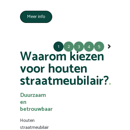
Meer info
1
2
3
4
5
»
Waarom kiezen
voor houten
straatmeubilair?
Duurzaam
en
betrouwbaar
Houten
straatmeubilair