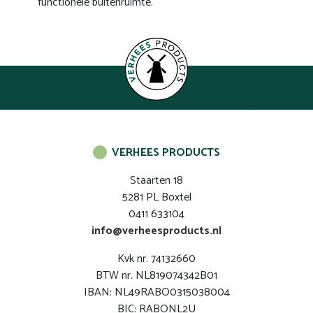
functionele buitenruimte.
VERHEES PRODUCTS
Staarten 18
5281 PL Boxtel
0411 633104
info@verheesproducts.nl
Kvk nr. 74132660
BTW nr. NL819074342B01
IBAN: NL49RABO0315038004
BIC: RABONL2U