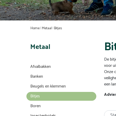
Home
|
Metaal
|
Bitjes
Bi
Metaal
De bit
voor u
Afvalbakken
Onze c
Banken
veilig
een la
Beugels en klemmen
Advie
Bitjes
Boren
St
Insectenhotels