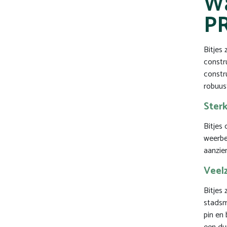
Wa
P
Bitjes
constr
constr
robuus
Ster
Bitjes
weerbe
aanzie
Veel
Bitjes
stadsm
pin en