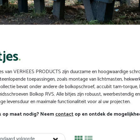
tjes
jes van VERHEES PRODUCTS zijn duurzame en hoogwaardige schroefbi
iteenlopende toepassingen, zoals montage van lichtmasten, hekwerken
ollectie bevat onder andere de bolkopschroef, accubit tam-torque, bi
heidsschroeven Bolkop RVS. Alle bitjes zijn robuust, weerbestendig e
nge levensduur en maximale functionaliteit voor al uw projecten.
s op maat nodig? Neem
contact
op en ontdek de mogelijkhe
andaard volgorde