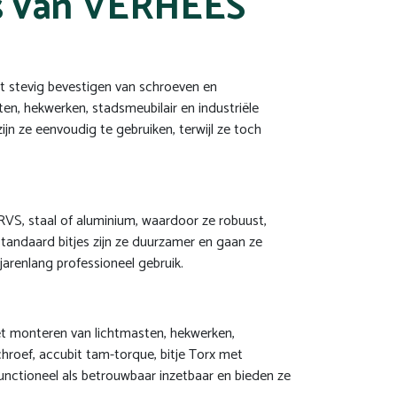
es van VERHEES
et stevig bevestigen van schroeven en
en, hekwerken, stadsmeubilair en industriële
jn ze eenvoudig te gebruiken, terwijl ze toch
RVS, staal of aluminium, waardoor ze robuust,
standaard bitjes zijn ze duurzamer en gaan ze
jarenlang professioneel gebruik.
het monteren van lichtmasten, hekwerken,
chroef, accubit tam-torque, bitje Torx met
functioneel als betrouwbaar inzetbaar en bieden ze