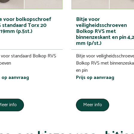
je voor bolkopschroef
Bitje voor
 standaard Torx 20
veiligheidsschroeven
x19mm (p.5st.)
Bolkop RVS met
binnenzeskant en pin 4,
mm (p/st.)
e voor standaard Bolkop RVS
Bitje voor veiligheidsschroev
oeven
Bolkop RVS met binnenzeska
en pin
s op aanvraag
Prijs op aanvraag
eer info
Meer info