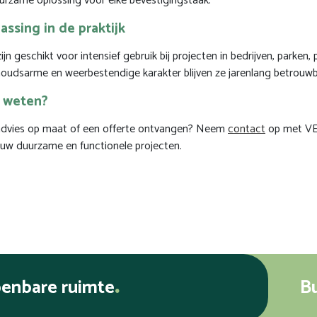
urzame oplossing voor elke bevestigingstaak.
ssing in de praktijk
zijn geschikt voor intensief gebruik bij projecten in bedrijven, parken,
oudsarme en weerbestendige karakter blijven ze jarenlang betrouwba
 weten?
 advies op maat of een offerte ontvangen? Neem
contact
op met VE
ouw duurzame en functionele projecten.
penbare ruimte
B