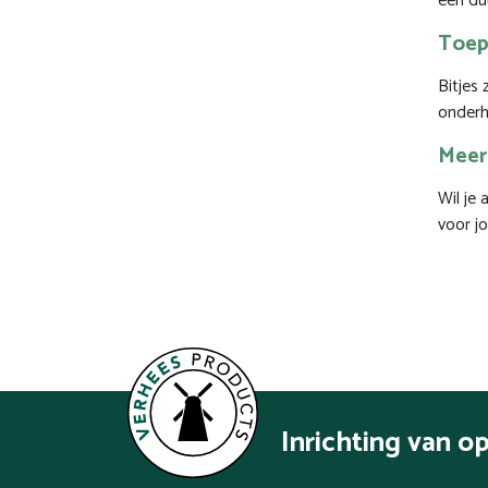
een du
Toepa
Bitjes 
onderh
Meer
Wil je
voor j
Inrichting van o