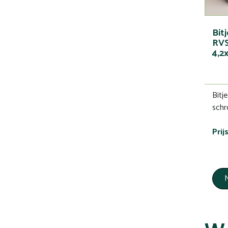
Bit
RVS
4,2
Bitj
schr
Prij
M