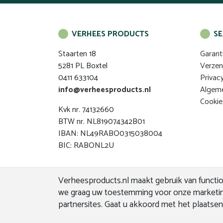
VERHEES PRODUCTS
SE
Staarten 18
Garant
5281 PL Boxtel
Verze
0411 633104
Privac
info@verheesproducts.nl
Algem
Cookie
Kvk nr. 74132660
BTW nr. NL819074342B01
IBAN: NL49RABO0315038004
BIC: RABONL2U
Verheesproducts.nl maakt gebruik van function
we graag uw toestemming voor onze marketin
partnersites. Gaat u akkoord met het plaatse