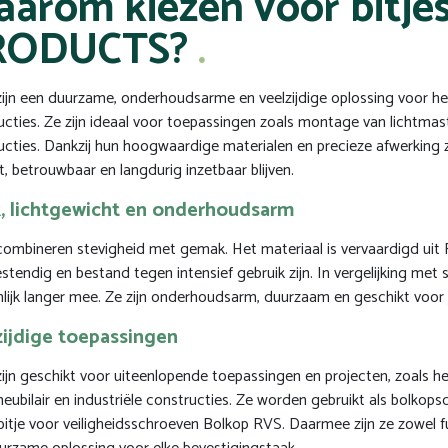
arom kiezen voor bitj
RODUCTS?
 zijn een duurzame, onderhoudsarme en veelzijdige oplossing voor h
ucties. Ze zijn ideaal voor toepassingen zoals montage van lichtmast
ucties. Dankzij hun hoogwaardige materialen en precieze afwerking zi
t, betrouwbaar en langdurig inzetbaar blijven.
k, lichtgewicht en onderhoudsarm
 combineren stevigheid met gemak. Het materiaal is vervaardigd uit 
stendig en bestand tegen intensief gebruik zijn. In vergelijking met 
nlijk langer mee. Ze zijn onderhoudsarm, duurzaam en geschikt voor 
zijdige toepassingen
 zijn geschikt voor uiteenlopende toepassingen en projecten, zoals 
eubilair en industriële constructies. Ze worden gebruikt als bolkops
 bitje voor veiligheidsschroeven Bolkop RVS. Daarmee zijn ze zowel 