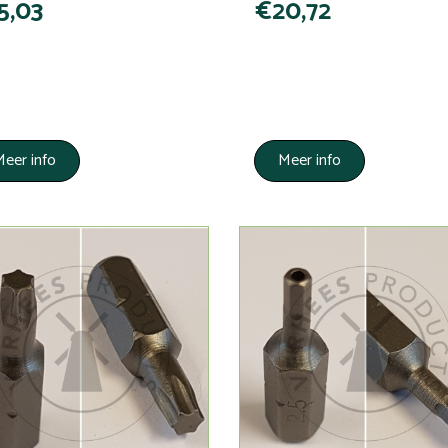
5,03
€20,72
eer info
Meer info