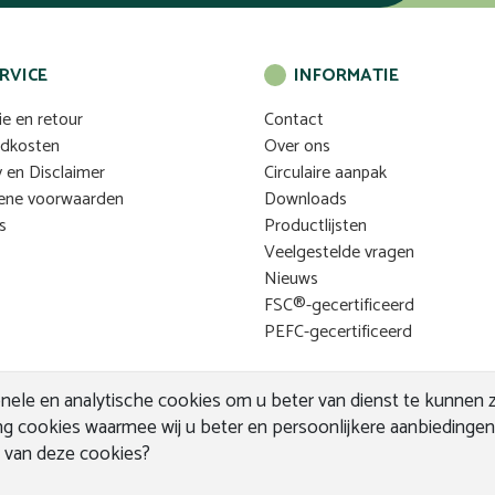
RVICE
INFORMATIE
ie en retour
Contact
ndkosten
Over ons
y en Disclaimer
Circulaire aanpak
ene voorwaarden
Downloads
s
Productlijsten
Veelgestelde vragen
Nieuws
FSC®-gecertificeerd
PEFC-gecertificeerd
ele en analytische cookies om u beter van dienst te kunnen zij
g cookies waarmee wij u beter en persoonlijkere aanbiedinge
WEBDESIG
n van deze cookies?