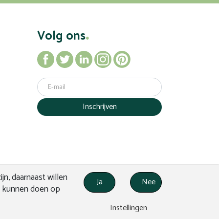
Volg ons
Inschrijven
n, daarnaast willen
Ja
Nee
n kunnen doen op
N APPLEPIE
© VERHEES PRODUCTS
Instellingen