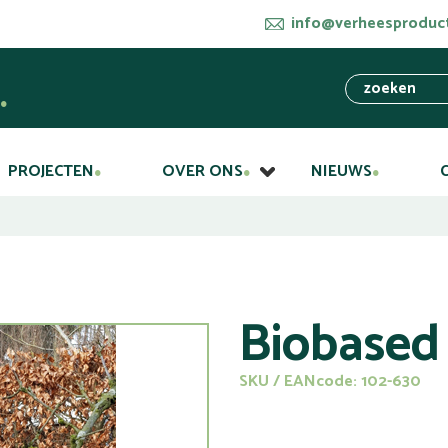
info@verheesproduct
PROJECTEN
OVER ONS
NIEUWS
Biobased
SKU / EANcode: 102-630