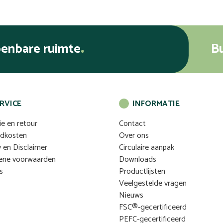
penbare ruimte
B
RVICE
INFORMATIE
ie en retour
Contact
ndkosten
Over ons
y en Disclaimer
Circulaire aanpak
ene voorwaarden
Downloads
s
Productlijsten
Veelgestelde vragen
Nieuws
FSC®-gecertificeerd
PEFC-gecertificeerd