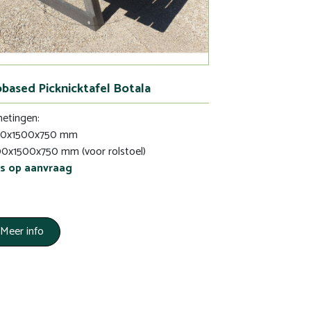
obased Picknicktafel Botala
etingen:
00x1500x750 mm
0x1500x750 mm (voor rolstoel)
js op aanvraag
Meer info