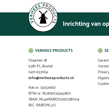
Inrichting van o
VERHEES PRODUCTS
SE
Staarten 18
Garant
5281 PL Boxtel
Verze
0411 633104
Privac
info@verheesproducts.nl
Algem
Cookie
Kvk nr. 74132660
BTW nr. NL819074342B01
IBAN: NL49RABO0315038004
BIC: RABONL2U