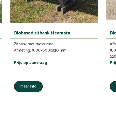
Biobased zitbank Meamata
Bi
Zitbank met rugleuning.
Afm
Afmeting: 1800x600x830 mm
18
220
Prijs op aanvraag
Pri
Meer info