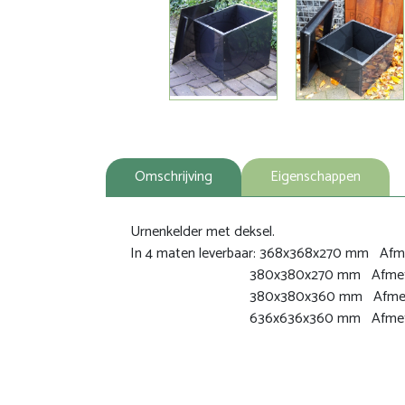
Omschrijving
Eigenschappen
Urnenkelder met deksel.
In 4 maten leverbaar: 368x368x270 mm Afme
380x380x270 mm Afmeting deks
380x380x360 mm Afmeting dek
636x636x360 mm Afmeting dek