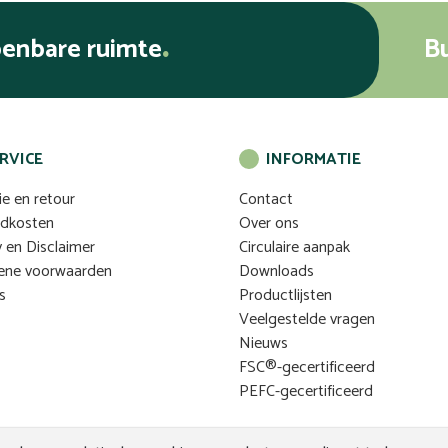
penbare ruimte
B
RVICE
INFORMATIE
ie en retour
Contact
ndkosten
Over ons
y en Disclaimer
Circulaire aanpak
ene voorwaarden
Downloads
s
Productlijsten
Veelgestelde vragen
Nieuws
FSC®-gecertificeerd
PEFC-gecertificeerd