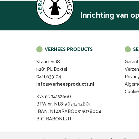
Inrichting van o
VERHEES PRODUCTS
SE
Staarten 18
Garant
5281 PL Boxtel
Verze
0411 633104
Privac
info@verheesproducts.nl
Algem
Cookie
Kvk nr. 74132660
BTW nr. NL819074342B01
IBAN: NL49RABO0315038004
BIC: RABONL2U