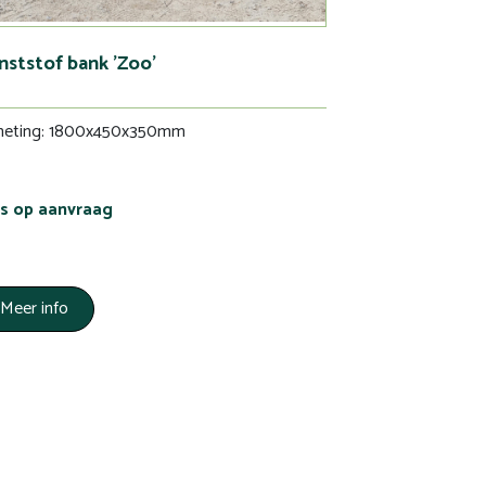
nststof bank 'Zoo'
meting: 1800x450x350mm
js op aanvraag
Meer info