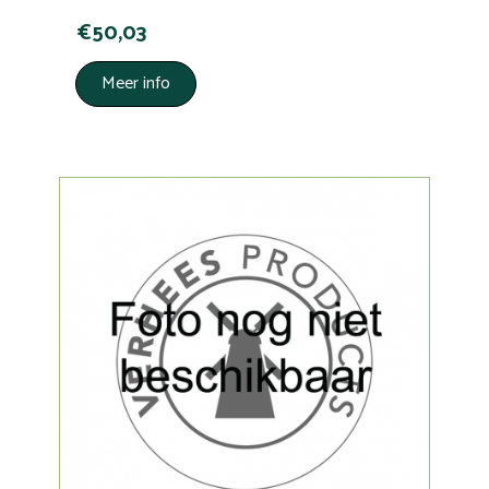
€50,03
Meer info