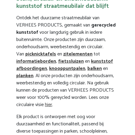
kunststof straatmeubilair dat blijft
Ontdek het duurzame straatmeubilair van
VERHEES PRODUCTS, gemaakt van
gerecycled
kunststof
voor langdurig gebruik in iedere
buitenruimte. Onze producten zijn duurzaam,
onderhoudsarm, weerbestendig en circulair.
Van
picknicktafels
en
zitelementen
tot
informatieborden
,
fietssluizen
en
kunststof
afboordingen
,
knooppuntpalen
,
balken
en
planken
. Al onze producten zijn onderhoudsarm,
weerbestendig en volledig circulair. Na gebruik
kunnen de producten van VERHEES PRODUCTS
weer voor 100% gereycled worden. Lees onze
circulaire visie
hier
.
Elk product is ontworpen met oog voor
duurzaamheid en functionaliteit, passend bij
diverse toepassingen in parken, schoolpleinen,