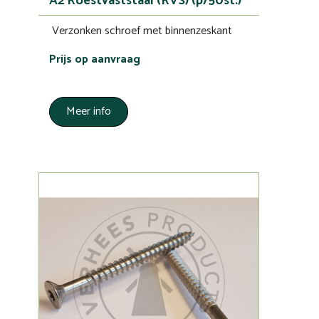
A2 Roestvaststaal (RVS) (p/50st.)
Verzonken schroef met binnenzeskant
Prijs op aanvraag
Meer info